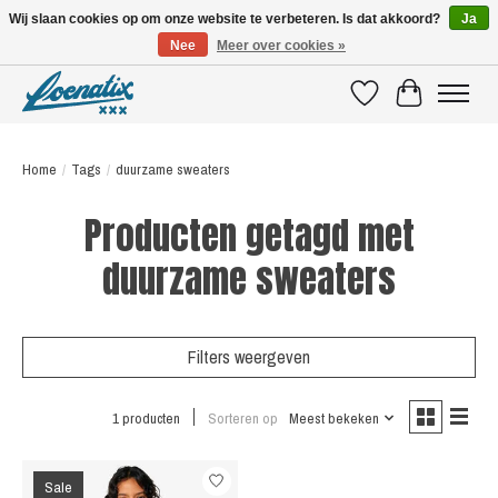
Wij slaan cookies op om onze website te verbeteren. Is dat akkoord?
Ja
Nee
Meer over cookies »
SHIRTS WITH A STORY
Verlanglijst
Winkelwagen
Home
/
Tags
/
duurzame sweaters
Producten getagd met
duurzame sweaters
Filters weergeven
1 producten
Sorteren op
Meest bekeken
Sale