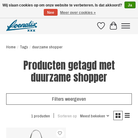
Wij slaan cookies op om onze website te verbeteren. Is dat akkoord?
Ja
Nee
Meer over cookies »
SHIRTS WITH A STORY
Verlanglijst
Winkelwagen
Home
/
Tags
/
duurzame shopper
Producten getagd met
duurzame shopper
Filters weergeven
1 producten
Sorteren op
Meest bekeken