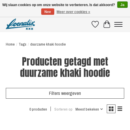
Wij slaan cookies op om onze website te verbeteren. Is dat akkoord?
Ja
Nee
Meer over cookies »
SHIRTS WITH A STORY
Verlanglijst
Winkelwagen
Home
/
Tags
/
duurzame khaki hoodie
Producten getagd met
duurzame khaki hoodie
Filters weergeven
0 producten
Sorteren op
Meest bekeken