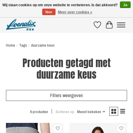
Wij slaan cookies op om onze website te verbeteren. Is dat akkoord?
Ja
Nee
Meer over cookies »
SHIRTS WITH A STORY
Verlanglijst
Winkelwagen
Home
/
Tags
/
duurzame keus
Producten getagd met
duurzame keus
Filters weergeven
6 producten
Sorteren op
Meest bekeken