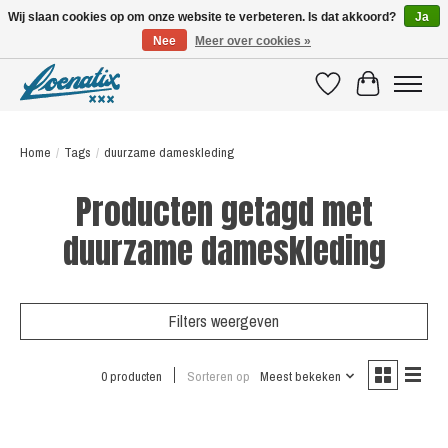
Wij slaan cookies op om onze website te verbeteren. Is dat akkoord?
Ja
Nee
Meer over cookies »
SHIRTS WITH A STORY
Verlanglijst
Winkelwagen
Home
/
Tags
/
duurzame dameskleding
Producten getagd met
duurzame dameskleding
Filters weergeven
0 producten
Sorteren op
Meest bekeken