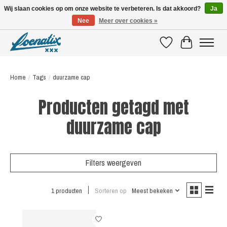
Wij slaan cookies op om onze website te verbeteren. Is dat akkoord?
Ja
Nee
Meer over cookies »
SHIRTS WITH A STORY
Verlanglijst
Winkelwagen
Home
/
Tags
/
duurzame cap
Producten getagd met
duurzame cap
Filters weergeven
1 producten
Sorteren op
Meest bekeken