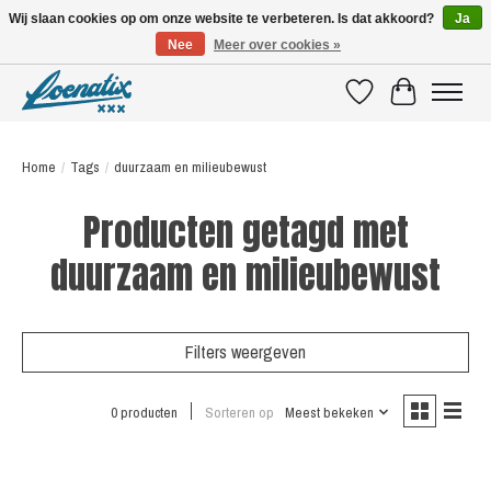
Wij slaan cookies op om onze website te verbeteren. Is dat akkoord?
Ja
Nee
Meer over cookies »
SHIRTS WITH A STORY
Verlanglijst
Winkelwagen
Home
/
Tags
/
duurzaam en milieubewust
Producten getagd met
duurzaam en milieubewust
Filters weergeven
0 producten
Sorteren op
Meest bekeken