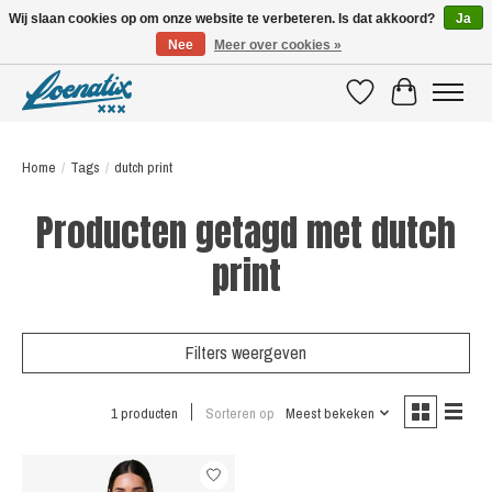
Wij slaan cookies op om onze website te verbeteren. Is dat akkoord?
Ja
Nee
Meer over cookies »
SHIRTS WITH A STORY
Verlanglijst
Winkelwagen
Home
/
Tags
/
dutch print
Producten getagd met dutch
print
Filters weergeven
1 producten
Sorteren op
Meest bekeken