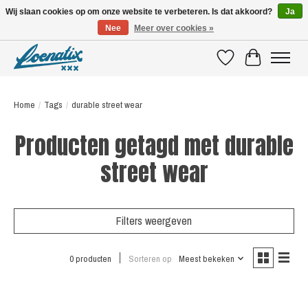
Wij slaan cookies op om onze website te verbeteren. Is dat akkoord?
Ja
Nee
Meer over cookies »
SHIRTS WITH A STORY
Verlanglijst
Winkelwagen
Home
/
Tags
/
durable street wear
Producten getagd met durable
street wear
Filters weergeven
0 producten
Sorteren op
Meest bekeken