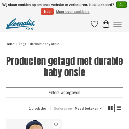
Wij slaan cookies op om onze website te verbeteren. Is dat akkoord?
Ja
Nee
Meer over cookies »
SHIRTS WITH A STORY
Verlanglijst
Winkelwagen
Home
/
Tags
/
durable baby onsie
Producten getagd met durable
baby onsie
Filters weergeven
1 producten
Sorteren op
Meest bekeken