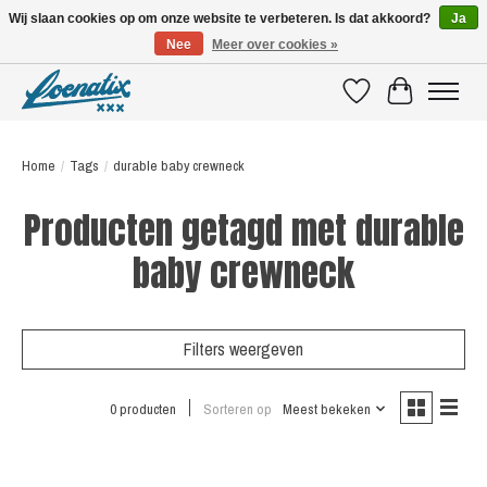
Wij slaan cookies op om onze website te verbeteren. Is dat akkoord?
Ja
Nee
Meer over cookies »
SHIRTS WITH A STORY
Verlanglijst
Winkelwagen
Home
/
Tags
/
durable baby crewneck
Producten getagd met durable
baby crewneck
Filters weergeven
0 producten
Sorteren op
Meest bekeken