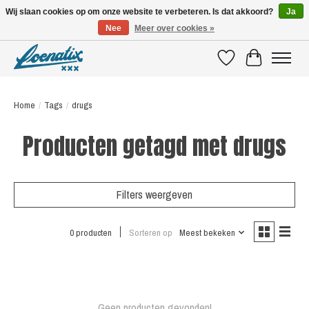
Wij slaan cookies op om onze website te verbeteren. Is dat akkoord?
Ja
Nee
Meer over cookies »
SHIRTS WITH A STORY
Verlanglijst
Winkelwagen
Home
/
Tags
/
drugs
Producten getagd met drugs
Filters weergeven
0 producten
Sorteren op
Meest bekeken
Geen producten gevonden!