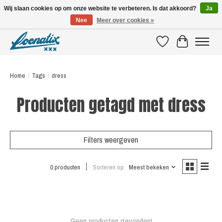
Wij slaan cookies op om onze website te verbeteren. Is dat akkoord?
Ja
Nee
Meer over cookies »
SHIRTS WITH A STORY
Verlanglijst
Winkelwagen
Home
/
Tags
/
dress
Producten getagd met dress
Filters weergeven
0 producten
Sorteren op
Meest bekeken
Geen producten gevonden!