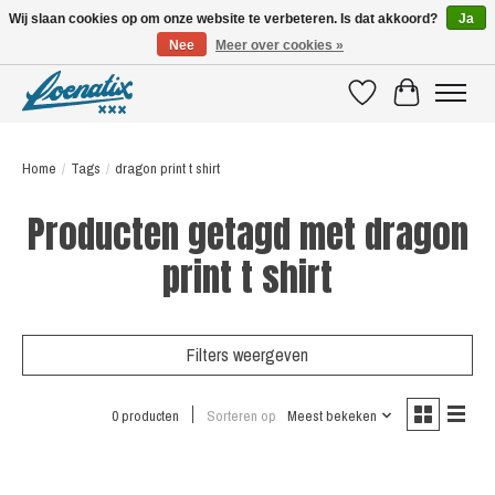
Wij slaan cookies op om onze website te verbeteren. Is dat akkoord?
Ja
Nee
Meer over cookies »
SHIRTS WITH A STORY
Verlanglijst
Winkelwagen
Home
/
Tags
/
dragon print t shirt
Producten getagd met dragon
print t shirt
Filters weergeven
0 producten
Sorteren op
Meest bekeken