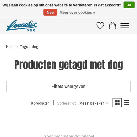
Wij slaan cookies op om onze website te verbeteren. Is dat akkoord?
Ja
Nee
Meer over cookies »
SHIRTS WITH A STORY
Verlanglijst
Winkelwagen
Home
/
Tags
/
dog
Producten getagd met dog
Filters weergeven
0 producten
Sorteren op
Meest bekeken
Geen producten gevonden!