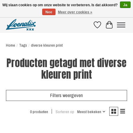
Wij slaan cookies op om onze website te verbeteren. Is dat akkoord?
Ja
Nee
Meer over cookies »
SHIRTS WITH A STORY
Verlanglijst
Winkelwagen
Home
/
Tags
/
diverse kleuren print
Producten getagd met diverse
kleuren print
Filters weergeven
0 producten
Sorteren op
Meest bekeken