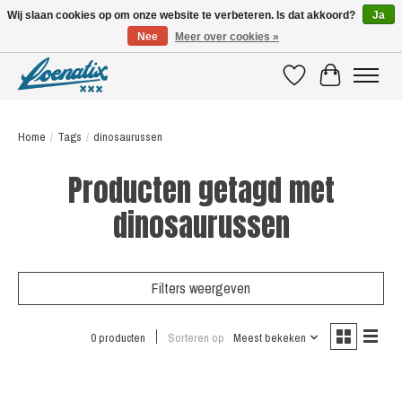
Wij slaan cookies op om onze website te verbeteren. Is dat akkoord?
Ja
Nee
Meer over cookies »
SHIRTS WITH A STORY
Verlanglijst
Winkelwagen
Home
/
Tags
/
dinosaurussen
Producten getagd met
dinosaurussen
Filters weergeven
0 producten
Sorteren op
Meest bekeken