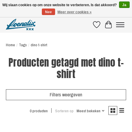
Wij slaan cookies op om onze website te verbeteren. Is dat akkoord?
Ja
Nee
Meer over cookies »
SHIRTS WITH A STORY
Verlanglijst
Winkelwagen
Home
/
Tags
/
dino t-shirt
Producten getagd met dino t-
shirt
Filters weergeven
0 producten
Sorteren op
Meest bekeken