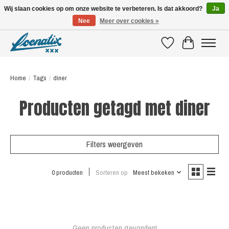
Wij slaan cookies op om onze website te verbeteren. Is dat akkoord?
Ja
Nee
Meer over cookies »
SHIRTS WITH A STORY
Verlanglijst
Winkelwagen
Home
/
Tags
/
diner
Producten getagd met diner
Filters weergeven
0 producten
Sorteren op
Meest bekeken
Geen producten gevonden!