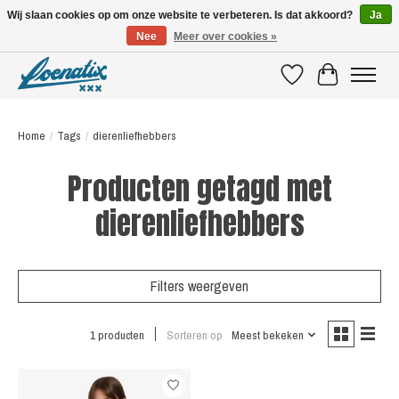
Wij slaan cookies op om onze website te verbeteren. Is dat akkoord?
Ja
Nee
Meer over cookies »
SHIRTS WITH A STORY
Verlanglijst
Winkelwagen
Home
/
Tags
/
dierenliefhebbers
Producten getagd met
dierenliefhebbers
Filters weergeven
1 producten
Sorteren op
Meest bekeken