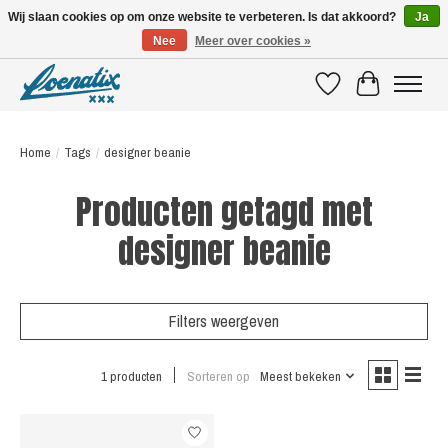
Wij slaan cookies op om onze website te verbeteren. Is dat akkoord?
Ja
Nee
Meer over cookies »
SHIRTS WITH A STORY
Verlanglijst
Winkelwagen
Home
/
Tags
/
designer beanie
Producten getagd met
designer beanie
Filters weergeven
1 producten
Sorteren op
Meest bekeken