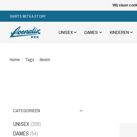
Wij slaan coo
SHIRTS WITH A STORY
UNISEX
DAMES
KINDEREN
Home
/
Tags
/
denim
CATEGORIEËN
UNISEX
(208)
DAMES
(54)