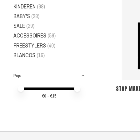
KINDEREN
(68)
BABY'S
(28)
SALE
(29)
ACCESSOIRES
(56)
FREESTYLERS
(40)
BLANCOS
(16)
Prijs
STOP MAKI
Minimale prijswaarde
Price maximum value
€
0
- €
15