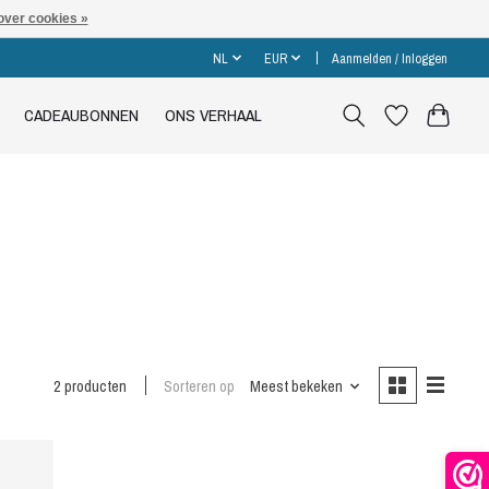
over cookies »
NL
EUR
Aanmelden / Inloggen
CADEAUBONNEN
ONS VERHAAL
2 producten
Sorteren op
Meest bekeken