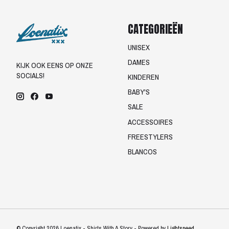
CATEGORIEËN
UNISEX
DAMES
KIJK OOK EENS OP ONZE
SOCIALS!
KINDEREN
BABY'S
SALE
ACCESSOIRES
FREESTYLERS
BLANCOS
© Copyright 2026 Loenatix - Shirts With A Story - Powered by
Lightspeed