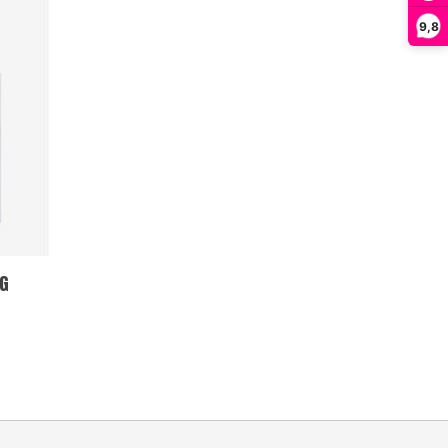
9,8
AG