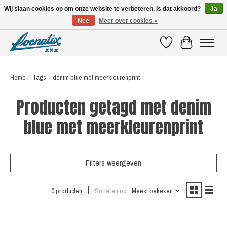
Wij slaan cookies op om onze website te verbeteren. Is dat akkoord?
Ja
Nee
Meer over cookies »
SHIRTS WITH A STORY
Verlanglijst
Winkelwagen
Home
/
Tags
/
denim blue met meerkleurenprint
Producten getagd met denim
blue met meerkleurenprint
Filters weergeven
0 producten
Sorteren op
Meest bekeken