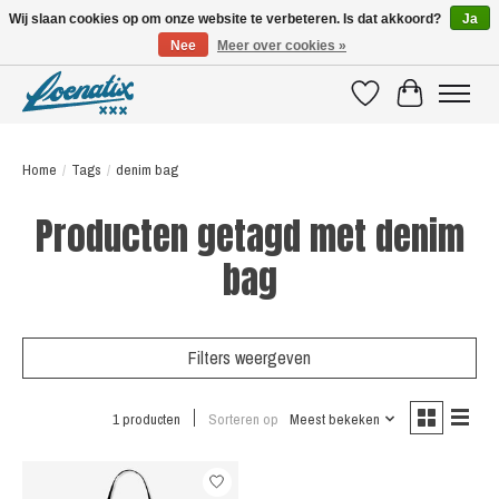
Wij slaan cookies op om onze website te verbeteren. Is dat akkoord?
Ja
Nee
Meer over cookies »
SHIRTS WITH A STORY
Verlanglijst
Winkelwagen
Home
/
Tags
/
denim bag
Producten getagd met denim
bag
Filters weergeven
1 producten
Sorteren op
Meest bekeken