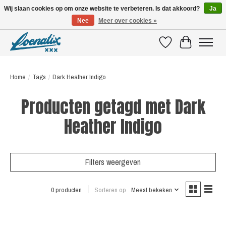
Wij slaan cookies op om onze website te verbeteren. Is dat akkoord?
Ja
Nee
Meer over cookies »
SHIRTS WITH A STORY
Verlanglijst
Winkelwagen
Home
/
Tags
/
Dark Heather Indigo
Producten getagd met Dark
Heather Indigo
Filters weergeven
0 producten
Sorteren op
Meest bekeken