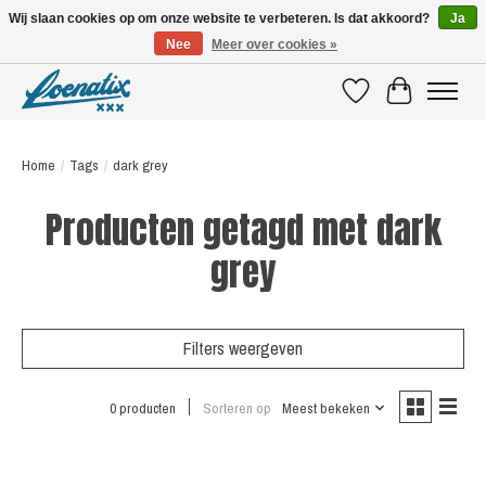
Wij slaan cookies op om onze website te verbeteren. Is dat akkoord?
Ja
Nee
Meer over cookies »
SHIRTS WITH A STORY
Verlanglijst
Winkelwagen
Home
/
Tags
/
dark grey
Producten getagd met dark
grey
Filters weergeven
0 producten
Sorteren op
Meest bekeken