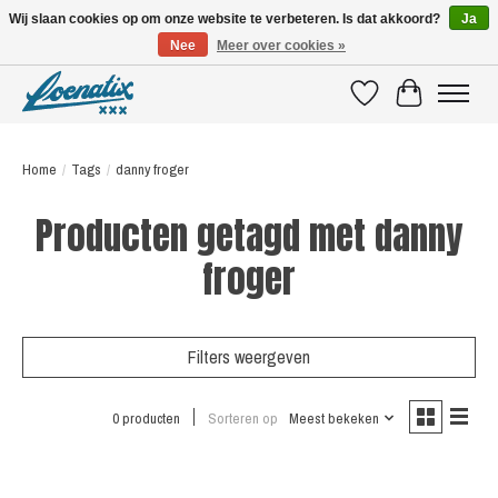
Wij slaan cookies op om onze website te verbeteren. Is dat akkoord?
Ja
Nee
Meer over cookies »
SHIRTS WITH A STORY
Verlanglijst
Winkelwagen
Home
/
Tags
/
danny froger
Producten getagd met danny
froger
Filters weergeven
0 producten
Sorteren op
Meest bekeken