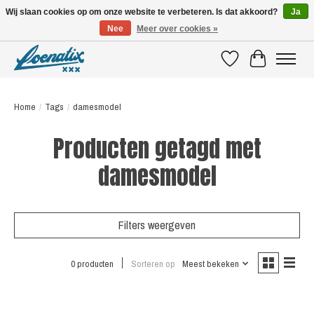
Wij slaan cookies op om onze website te verbeteren. Is dat akkoord?
Ja
Nee
Meer over cookies »
SHIRTS WITH A STORY
Verlanglijst
Winkelwagen
Home
/
Tags
/
damesmodel
Producten getagd met
damesmodel
Filters weergeven
0 producten
Sorteren op
Meest bekeken