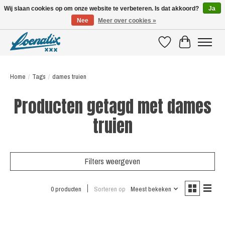
Wij slaan cookies op om onze website te verbeteren. Is dat akkoord?
Ja
Nee
Meer over cookies »
SHIRTS WITH A STORY
Verlanglijst
Winkelwagen
Home
/
Tags
/
dames truien
Producten getagd met dames
truien
Filters weergeven
0 producten
Sorteren op
Meest bekeken