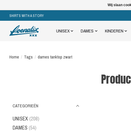
Wij slaan coo
SHIRTS WITH A STORY
UNISEX
DAMES
KINDEREN
Home
/
Tags
/
dames tanktop zwart
Produc
CATEGORIEËN
UNISEX
(208)
DAMES
(54)