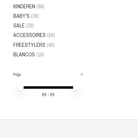
KINDEREN
(68)
BABY'S
(28)
SALE
(29)
ACCESSOIRES
(56)
FREESTYLERS
(40)
BLANCOS
(16)
Prijs
Minimale prijswaarde
Price maximum value
€
0
- €
5