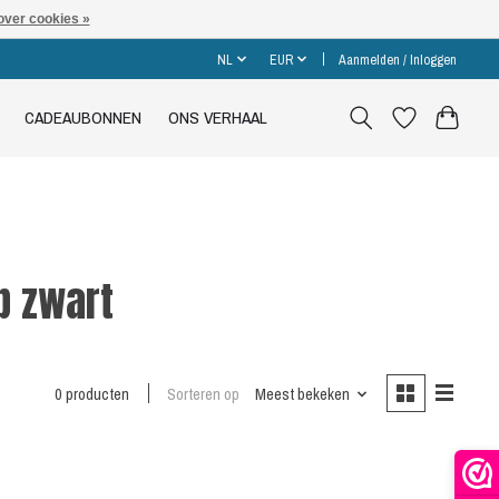
over cookies »
NL
EUR
Aanmelden / Inloggen
CADEAUBONNEN
ONS VERHAAL
p zwart
0 producten
Sorteren op
Meest bekeken