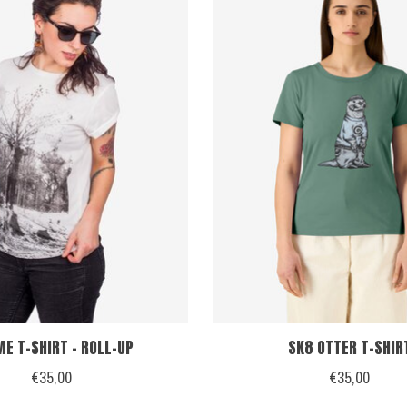
E T-SHIRT - ROLL-UP
SK8 OTTER T-SHIR
€35,00
€35,00