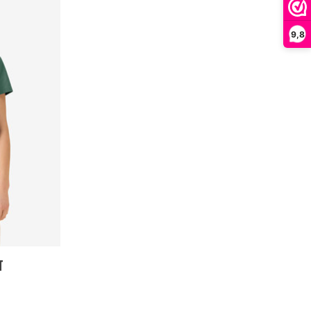
9,8
T