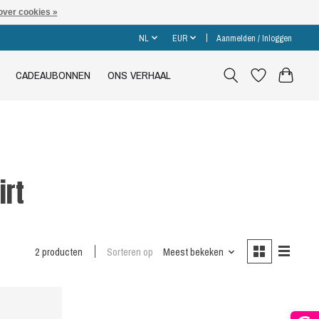
over cookies »
NL
EUR
Aanmelden / Inloggen
CADEAUBONNEN
ONS VERHAAL
irt
2 producten
Sorteren op
Meest bekeken