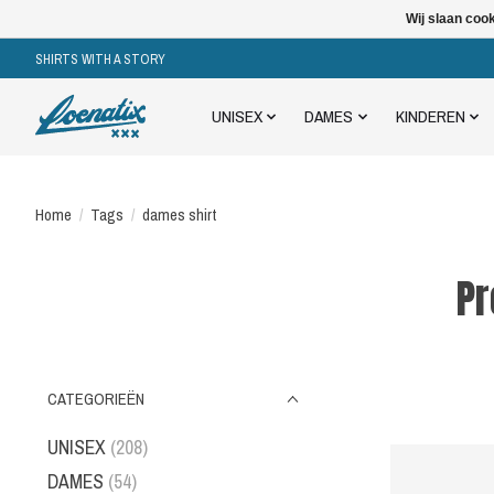
Wij slaan coo
SHIRTS WITH A STORY
UNISEX
DAMES
KINDEREN
Home
/
Tags
/
dames shirt
Pr
CATEGORIEËN
UNISEX
(208)
DAMES
(54)