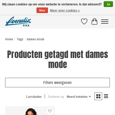
Wij slaan cookies op om onze website te verbeteren. Is dat akkoord?
Ja
Nee
Meer over cookies »
SHIRTS WITH A STORY
Verlanglijst
Winkelwagen
Home
/
Tags
/
dames mode
Producten getagd met dames
mode
Filters weergeven
1 producten
Sorteren op
Meest bekeken