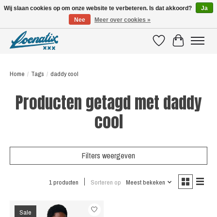
Wij slaan cookies op om onze website te verbeteren. Is dat akkoord?
Ja
Nee
Meer over cookies »
SHIRTS WITH A STORY
Verlanglijst
Winkelwagen
Home
/
Tags
/
daddy cool
Producten getagd met daddy
cool
Filters weergeven
1 producten
Sorteren op
Meest bekeken
Sale