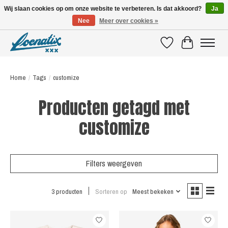
Wij slaan cookies op om onze website te verbeteren. Is dat akkoord?
Ja
Nee
Meer over cookies »
SHIRTS WITH A STORY
Verlanglijst
Winkelwagen
Home
/
Tags
/
customize
Producten getagd met
customize
Filters weergeven
3 producten
Sorteren op
Meest bekeken