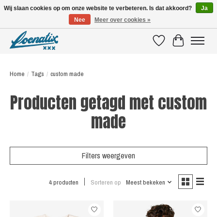
Wij slaan cookies op om onze website te verbeteren. Is dat akkoord?
Ja
Nee
Meer over cookies »
SHIRTS WITH A STORY
Verlanglijst
Winkelwagen
Home
/
Tags
/
custom made
Producten getagd met custom
made
Filters weergeven
4 producten
Sorteren op
Meest bekeken