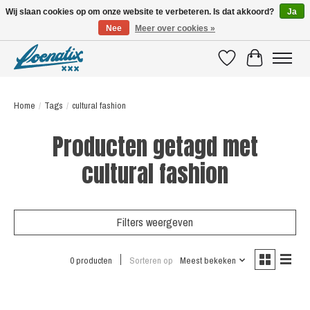
Wij slaan cookies op om onze website te verbeteren. Is dat akkoord?
Ja
Nee
Meer over cookies »
SHIRTS WITH A STORY
Verlanglijst
Winkelwagen
Home
/
Tags
/
cultural fashion
Producten getagd met
cultural fashion
Filters weergeven
0 producten
Sorteren op
Meest bekeken