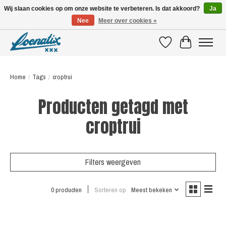
Wij slaan cookies op om onze website te verbeteren. Is dat akkoord?
Ja
Nee
Meer over cookies »
SHIRTS WITH A STORY
Verlanglijst
Winkelwagen
Home
/
Tags
/
croptrui
Producten getagd met
croptrui
Filters weergeven
0 producten
Sorteren op
Meest bekeken