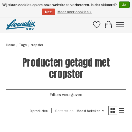
Wij slaan cookies op om onze website te verbeteren. Is dat akkoord?
Ja
Nee
Meer over cookies »
SHIRTS WITH A STORY
Verlanglijst
Winkelwagen
Home
/
Tags
/
cropster
Producten getagd met
cropster
Filters weergeven
0 producten
Sorteren op
Meest bekeken