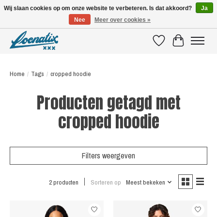
Wij slaan cookies op om onze website te verbeteren. Is dat akkoord?
Ja
Nee
Meer over cookies »
SHIRTS WITH A STORY
Verlanglijst
Winkelwagen
Home
/
Tags
/
cropped hoodie
Producten getagd met
cropped hoodie
Filters weergeven
2 producten
Sorteren op
Meest bekeken