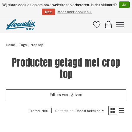
Wij slaan cookies op om onze website te verbeteren. Is dat akkoord?
Ja
Nee
Meer over cookies »
SHIRTS WITH A STORY
Verlanglijst
Winkelwagen
Home
/
Tags
/
crop top
Producten getagd met crop
top
Filters weergeven
0 producten
Sorteren op
Meest bekeken