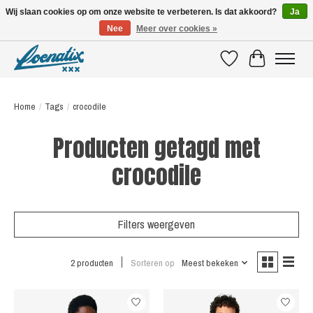
Wij slaan cookies op om onze website te verbeteren. Is dat akkoord?
Ja
Nee
Meer over cookies »
SHIRTS WITH A STORY
Verlanglijst
Winkelwagen
Home
/
Tags
/
crocodile
Producten getagd met
crocodile
Filters weergeven
2 producten
Sorteren op
Meest bekeken