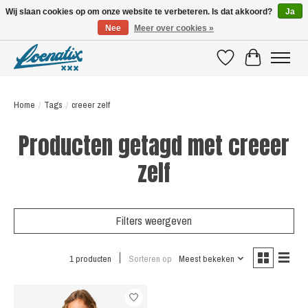
Wij slaan cookies op om onze website te verbeteren. Is dat akkoord?
Ja
Nee
Meer over cookies »
SHIRTS WITH A STORY
Verlanglijst
Winkelwagen
Home
/
Tags
/
creeer zelf
Producten getagd met creeer
zelf
Filters weergeven
1 producten
Sorteren op
Meest bekeken