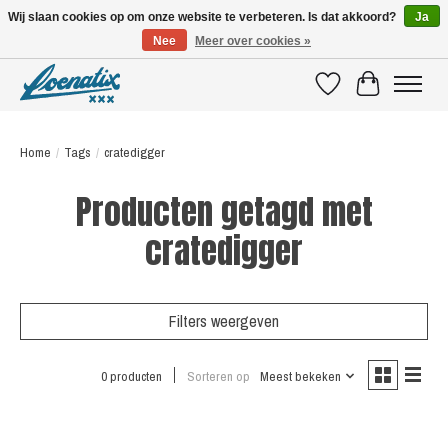
Wij slaan cookies op om onze website te verbeteren. Is dat akkoord?
Ja
Nee
Meer over cookies »
SHIRTS WITH A STORY
Verlanglijst
Winkelwagen
Home
/
Tags
/
cratedigger
Producten getagd met
cratedigger
Filters weergeven
0 producten
Sorteren op
Meest bekeken