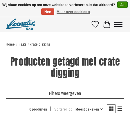
Wij slaan cookies op om onze website te verbeteren. Is dat akkoord?
Ja
Nee
Meer over cookies »
SHIRTS WITH A STORY
Verlanglijst
Winkelwagen
Home
/
Tags
/
crate digging
Producten getagd met crate
digging
Filters weergeven
0 producten
Sorteren op
Meest bekeken