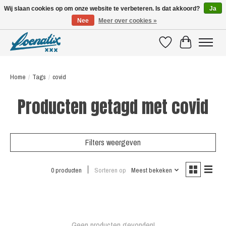
Wij slaan cookies op om onze website te verbeteren. Is dat akkoord?
Ja
Nee
Meer over cookies »
SHIRTS WITH A STORY
Verlanglijst
Winkelwagen
Home
/
Tags
/
covid
Producten getagd met covid
Filters weergeven
0 producten
Sorteren op
Meest bekeken
Geen producten gevonden!