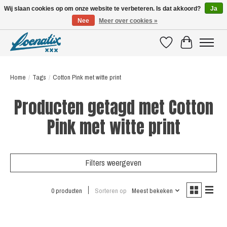
Wij slaan cookies op om onze website te verbeteren. Is dat akkoord?
Ja
Nee
Meer over cookies »
SHIRTS WITH A STORY
Verlanglijst
Winkelwagen
Home
/
Tags
/
Cotton Pink met witte print
Producten getagd met Cotton
Pink met witte print
Filters weergeven
0 producten
Sorteren op
Meest bekeken