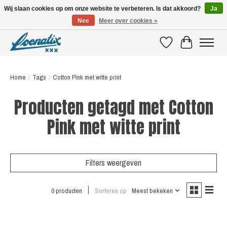
Wij slaan cookies op om onze website te verbeteren. Is dat akkoord?
Ja
Nee
Meer over cookies »
SHIRTS WITH A STORY
Verlanglijst
Winkelwagen
Home
/
Tags
/
Cotton Pink met witte print
Producten getagd met Cotton
Pink met witte print
Filters weergeven
0 producten
Sorteren op
Meest bekeken