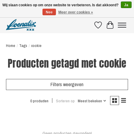
Wij slaan cookies op om onze website te verbeteren. Is dat akkoord?
Ja
Nee
Meer over cookies »
SHIRTS WITH A STORY
Verlanglijst
Winkelwagen
Home
/
Tags
/
cookie
Producten getagd met cookie
Filters weergeven
0 producten
Sorteren op
Meest bekeken
Geen producten gevonden!