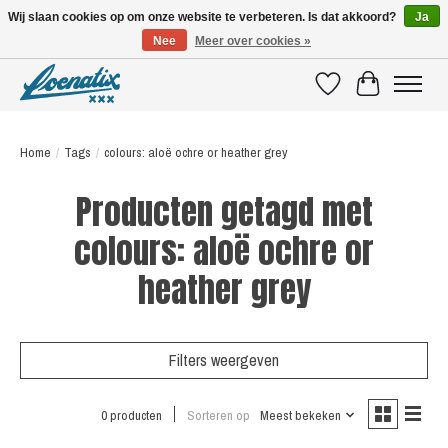
Wij slaan cookies op om onze website te verbeteren. Is dat akkoord?
Ja
Nee
Meer over cookies »
SHIRTS WITH A STORY
Verlanglijst
Winkelwagen
Home
/
Tags
/
colours: aloë ochre or heather grey
Producten getagd met
colours: aloë ochre or
heather grey
Filters weergeven
0 producten
Sorteren op
Meest bekeken