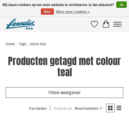
Wij slaan cookies op om onze website te verbeteren. Is dat akkoord?
Ja
Nee
Meer over cookies »
SHIRTS WITH A STORY
Verlanglijst
Winkelwagen
Home
/
Tags
/
colour teal
Producten getagd met colour
teal
Filters weergeven
0 producten
Sorteren op
Meest bekeken